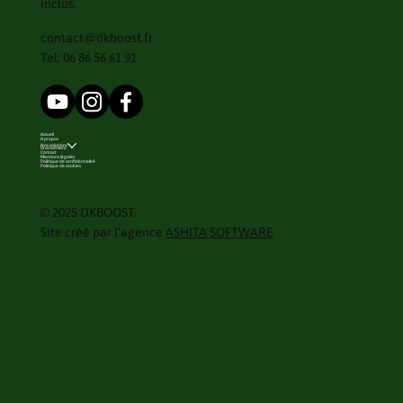
inclus.
contact@dkboost.fr
Tel: 06 86 56 61 91
Accueil
A propos
Nos solutions
Financement
Contact
Mentions légales
Politique de confidentialité
Politique de cookies
© 2025 DKBOOST.
Site créé par l'agence
ASHITA SOFTWARE