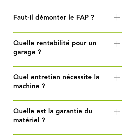
moteur Procédé écologique sans produits nocifs
En moyenne 40 minutes à 1h30, selon le niveau
d’encrassement et le type de filtre. La machine
Faut-il démonter le FAP ?
fonctionne de manière autonome, ce qui libère le
technicien pendant le cycle.
Il faut démonter le FAP du véhicule.
Quelle rentabilité pour un
garage ?
Très élevée. Le nettoyage FAP est une prestation à
forte demande et marge élevée. La machine est
Quel entretien nécessite la
généralement amortie en quelques semaines
machine ?
avec seulement quelques opérations par semaine.
Très peu. Un rinçage régulier du système, un
contrôle des filtres internes et une vérification des
Quelle est la garantie du
buses d’injection suffisent. DKBOOST fournit un
matériel ?
guide d’entretien complet et une assistance
technique à distance.
DFPBOOST est couverte par une garantie