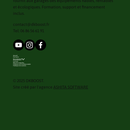
fournit aux garages des équipements fiables, rentables
et écologiques. Formation, support et financement
inclus.
contact@dkboost.fr
Tel: 06 86 56 61 91
Accueil
A propos
Nos solutions
Financement
Contact
Mentions légales
Politique de confidentialité
Politique de cookies
© 2025 DKBOOST.
Site créé par l'agence
ASHITA SOFTWARE