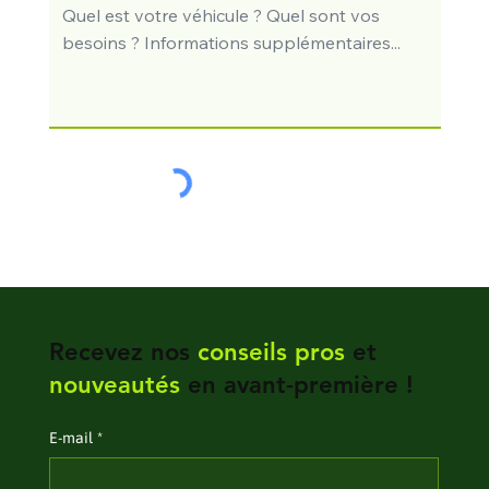
Recevez nos
conseils pros
et
nouveautés
en avant-première !
E‑mail
*