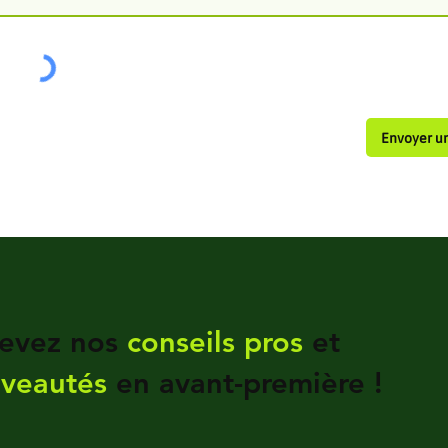
Envoyer u
evez nos
conseils pros
et
veautés
en avant-première !