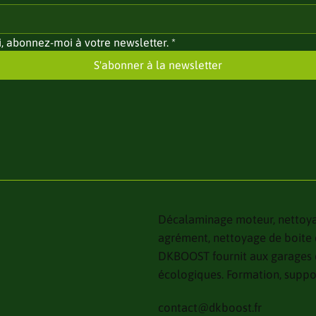
, abonnez-moi à votre newsletter.
*
S'abonner à la newsletter
Décalaminage moteur, nettoyag
agrément, nettoyage de boite 
DKBOOST fournit aux garages d
écologiques. Formation, suppor
contact@dkboost.fr