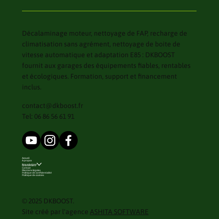
Décalaminage moteur, nettoyage de FAP, recharge de
climatisation sans agrément, nettoyage de boite de
vitesse automatique et adaptation E85 : DKBOOST
fournit aux garages des équipements fiables, rentables
et écologiques. Formation, support et financement
inclus.
contact@dkboost.fr
Tel: 06 86 56 61 91
Accueil
A propos
Nos solutions
Financement
Contact
Mentions légales
Politique de confidentialité
Politique de cookies
© 2025 DKBOOST.
Site créé par l'agence
ASHITA SOFTWARE