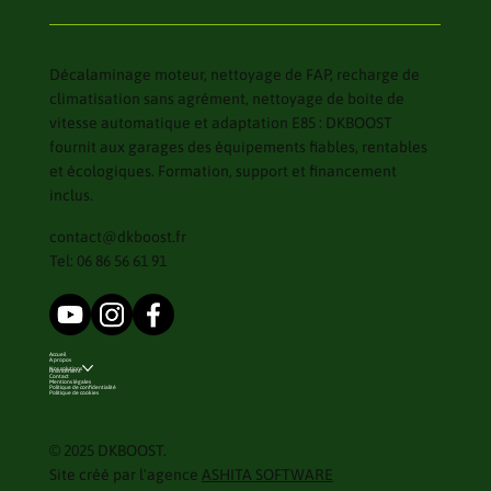
Décalaminage moteur, nettoyage de FAP, recharge de
climatisation sans agrément, nettoyage de boite de
vitesse automatique et adaptation E85 : DKBOOST
fournit aux garages des équipements fiables, rentables
et écologiques. Formation, support et financement
inclus.
contact@dkboost.fr
Tel: 06 86 56 61 91
Accueil
A propos
Nos solutions
Financement
Contact
Mentions légales
Politique de confidentialité
Politique de cookies
© 2025 DKBOOST.
Site créé par l'agence
ASHITA SOFTWARE