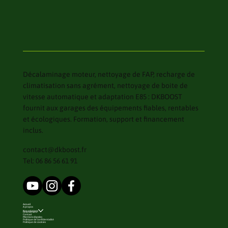
Décalaminage moteur, nettoyage de FAP, recharge de
climatisation sans agrément, nettoyage de boite de
vitesse automatique et adaptation E85 : DKBOOST
fournit aux garages des équipements fiables, rentables
et écologiques. Formation, support et financement
inclus.
contact@dkboost.fr
Tel: 06 86 56 61 91
Accueil
A propos
Nos solutions
Financement
Contact
Mentions légales
Politique de confidentialité
Politique de cookies