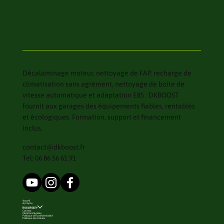
Décalaminage moteur, nettoyage de FAP, recharge de
climatisation sans agrément, nettoyage de boite de
vitesse automatique et adaptation E85 : DKBOOST
fournit aux garages des équipements fiables, rentables
et écologiques. Formation, support et financement
inclus.
contact@dkboost.fr
Tel: 06 86 56 61 91
Accueil
A propos
Nos solutions
Financement
Contact
Mentions légales
Politique de confidentialité
Politique de cookies