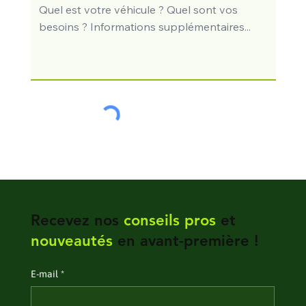
Recevez nos
conseils pros
et
nouveautés
en avant-première !
E‑mail
*