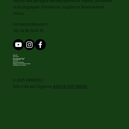
fournit aux garages des équipements fiables, rentables
et écologiques. Formation, support et financement
inclus.
contact@dkboost.fr
Tel: 06 86 56 61 91
Accueil
A propos
Nos solutions
Financement
Contact
Mentions légales
Politique de confidentialité
Politique de cookies
© 2025 DKBOOST.
Site créé par l'agence
ASHITA SOFTWARE